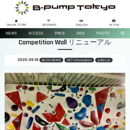
ONLINE STORE
BEGINNER
ENGLISH
All GYM
NEWS
ACCESS
PRICE
KIDS
PHOTO
Competition Wall リニューアル
2020.09.18
BLOG NEWS
SET information
お知らせ