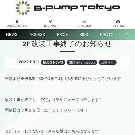
ONLINE STORE
BEGINNER
ENGLISH
All GYM
NEWS
ACCESS
PRICE
KIDS
PHOTO
2F 改装工事終了のお知らせ
2022.03.11
BLOG NEWS
SET information
お知らせ
平素よりB-PUMP TOKYOをご利用頂き誠にありがとうございます
改装工事が終了し、予定より早めにオープン致します！
開放日は３月１２日（土）１１：００〜 です！
まだセットしてないまっさらな壁はこちらになります