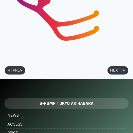
≪ PREV
NEXT ≫
B-PUMP TOKYO AKIHABARA
NEWS
ACCESS
PRICE