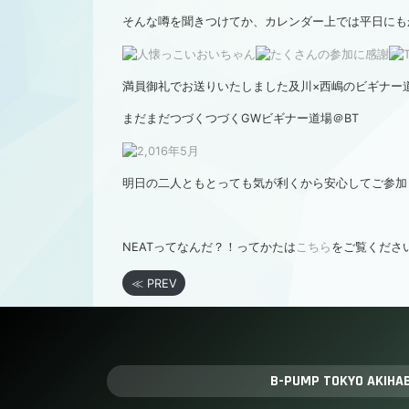
そんな噂を聞きつけてか、カレンダー上では平日にも
満員御礼でお送りいたしました及川×西嶋のビギナー
まだまだつづくつづくGWビギナー道場＠BT
明日の二人ともとっても気が利くから安心してご参加
NEATってなんだ？！ってかたは
こちら
をご覧くださ
≪ PREV
B-PUMP TOKYO AKIHA