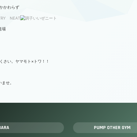
かかわらず
道場
くさい。ヤマモト×トワ！！
いませ。
BARA
PUMP OTHER GYM