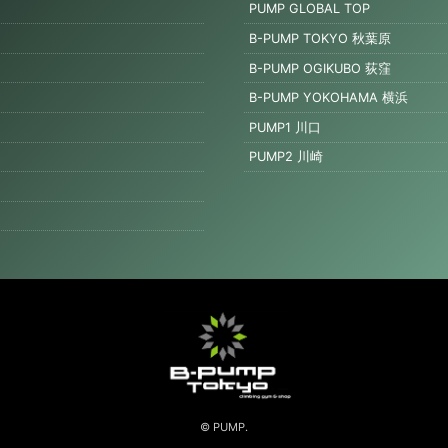
PUMP GLOBAL TOP
B-PUMP TOKYO 秋葉原
B-PUMP OGIKUBO 荻窪
B-PUMP YOKOHAMA 横浜
PUMP1 川口
PUMP2 川崎
© PUMP.