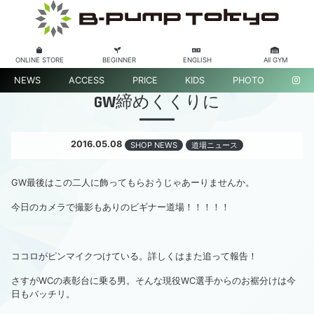
ONLINE STORE
BEGINNER
ENGLISH
All GYM
NEWS
ACCESS
PRICE
KIDS
PHOTO
GW締めくくりに
2016.05.08
SHOP NEWS
道場ニュース
GW最後はこの二人に飾ってもらおうじゃあーりませんか。
今日のカメラで撮影もありのビギナー道場！！！！！
ココロがピンマイクつけている。詳しくはまた追って報告！
さすがWCの表彰台に乗る男。そんな現役WC選手からのお裾分けは今
日もバッチリ。