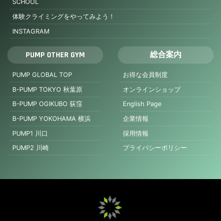
SCHOOL
体験クライミングをやってみよう！
INSTAGRAM
PUMP OTHER GYM
総合案内
PUMP GLOBAL TOP
お得な会員制度
B-PUMP TOKYO 秋葉原
オンラインショップ
B-PUMP OGIKUBO 荻窪
English Page
B-PUMP YOKOHAMA 横浜
企業情報
PUMP1 川口
採用情報
PUMP2 川崎
プライバシーポリシー