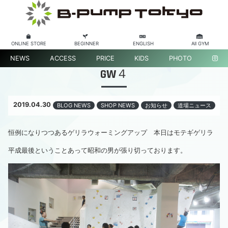
ONLINE STORE
BEGINNER
ENGLISH
All GYM
NEWS
ACCESS
PRICE
KIDS
PHOTO
GW４
2019.04.30
BLOG NEWS
SHOP NEWS
お知らせ
道場ニュース
恒例になりつつあるゲリラウォーミングアップ 本日はモテギゲリラ
平成最後ということあって昭和の男が張り切っております。