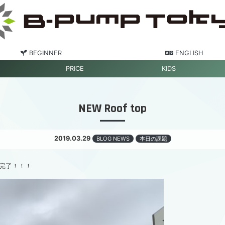
BEGINNER
ENGLISH
PRICE
KIDS
NEW Roof top
2019.03.29
BLOG NEWS
本日の課題
完了！！！