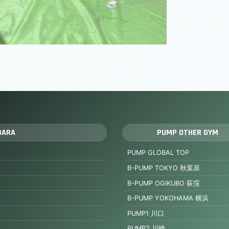
BARA
PUMP OTHER GYM
PUMP GLOBAL TOP
B-PUMP TOKYO 秋葉原
B-PUMP OGIKUBO 荻窪
B-PUMP YOKOHAMA 横浜
PUMP1 川口
PUMP2 川崎