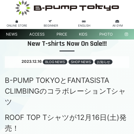
ONLINE STORE
BEGINNER
ENGLISH
All GYM
NEWS
ACCESS
PRICE
KIDS
PHOTO
New T-shirts Now On Sale!!!
2023.12.16
BLOG NEWS
SHOP NEWS
お知らせ
B-PUMP TOKYOとFANTASISTA
CLIMBINGのコラボレーションTシャ
ツ
ROOF TOP Tシャツが12月16日(土)発
売！