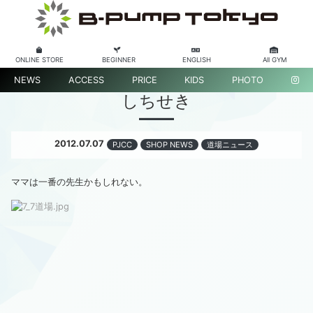
ONLINE STORE
BEGINNER
ENGLISH
All GYM
NEWS
ACCESS
PRICE
KIDS
PHOTO
しちせき
2012.07.07
PJCC
SHOP NEWS
道場ニュース
ママは一番の先生かもしれない。