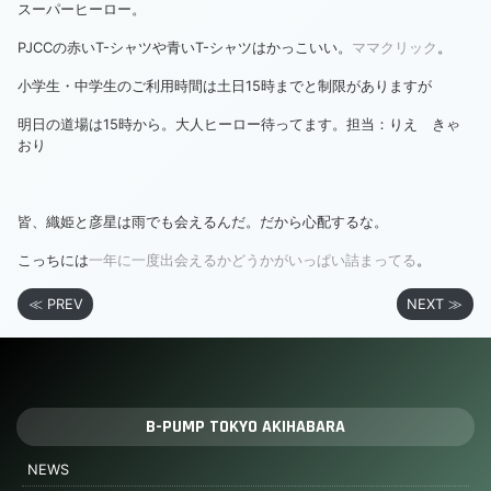
スーパーヒーロー。
PJCCの赤いT-シャツや青いT-シャツはかっこいい。
ママクリック
。
小学生・中学生のご利用時間は土日15時までと制限がありますが
明日の道場は15時から。大人ヒーロー待ってます。担当：りえ きゃ
おり
皆、織姫と彦星は雨でも会えるんだ。だから心配するな。
こっちには
一年に一度出会えるかどうかがいっぱい詰まってる
。
≪ PREV
NEXT ≫
B-PUMP TOKYO AKIHABARA
NEWS