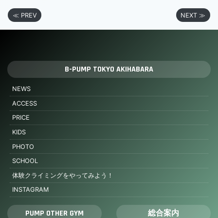
≪ PREV
NEXT ≫
B-PUMP TOKYO AKIHABARA
NEWS
ACCESS
PRICE
KIDS
PHOTO
SCHOOL
体験クライミングをやってみよう！
INSTAGRAM
PUMP OTHER GYM
総合案内