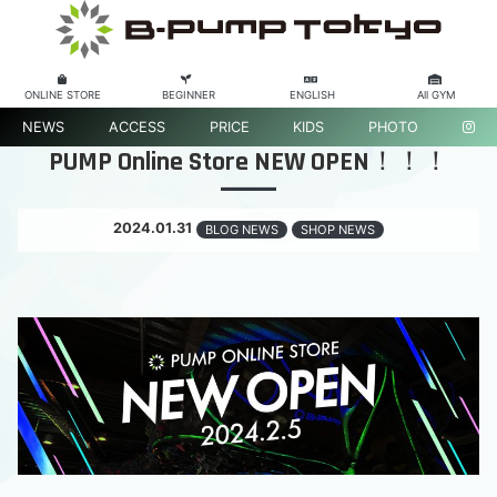
ONLINE STORE
BEGINNER
ENGLISH
All GYM
NEWS
ACCESS
PRICE
KIDS
PHOTO
PUMP Online Store NEW OPEN！！！
2024.01.31
BLOG NEWS
SHOP NEWS