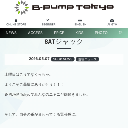
ONLINE STORE
BEGINNER
ENGLISH
All GYM
NEWS
ACCESS
PRICE
KIDS
PHOTO
SATジャック
2016.05.07
SHOP NEWS
道場ニュース
土曜日はこうでなくっちゃ。
ようこそご贔屓にありがとう！！！
B-PUMP Tokyoでみんなのニヤニヤ顔頂きました。
そして、自分の番がまわってくる緊張感に。