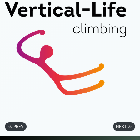
≪ PREV
NEXT ≫