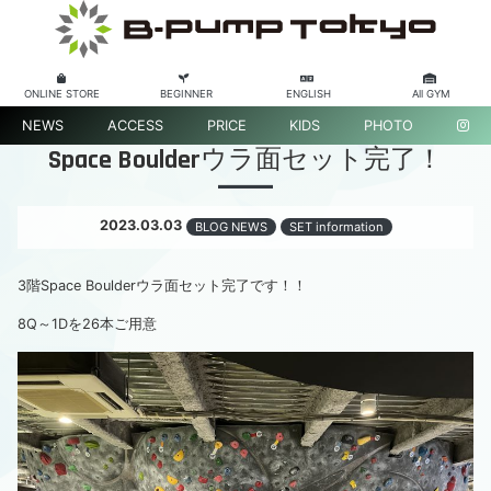
ONLINE STORE
BEGINNER
ENGLISH
All GYM
NEWS
ACCESS
PRICE
KIDS
PHOTO
Space Boulderウラ面セット完了！
2023.03.03
BLOG NEWS
SET information
3階Space Boulderウラ面セット完了です！！
8Q～1Dを26本ご用意