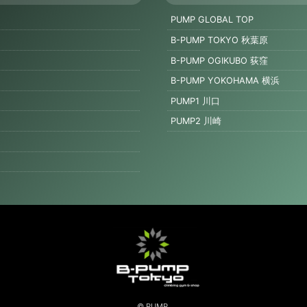
PUMP GLOBAL TOP
B-PUMP TOKYO 秋葉原
B-PUMP OGIKUBO 荻窪
B-PUMP YOKOHAMA 横浜
PUMP1 川口
PUMP2 川崎
© PUMP.