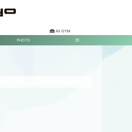
All GYM
PHOTO