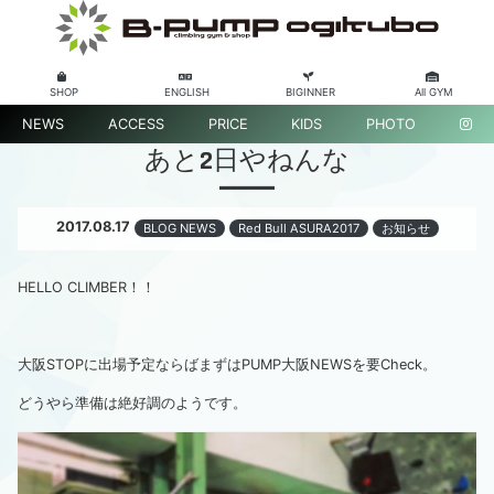
SHOP
ENGLISH
BIGINNER
All GYM
NEWS
ACCESS
PRICE
KIDS
PHOTO
あと2日やねんな
2017.08.17
BLOG NEWS
Red Bull ASURA2017
お知らせ
HELLO CLIMBER！！
大阪STOPに出場予定ならばまずは
PUMP大阪NEWS
を要Check。
どうやら準備は絶好調のようです。