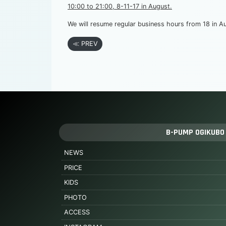
10:00 to 21:00, 8-11-17 in August.
We will resume regular business hours from 18 in A
≪ PREV
B-PUMP OGIKUBO
NEWS
PRICE
KIDS
PHOTO
ACCESS