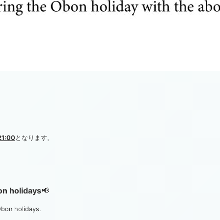
1:00
となります。
on holidays
📢
Obon holidays.