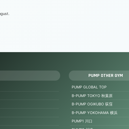
ugust.
PUMP OTHER GYM
PUMP GLOBAL TOP
B-PUMP TOKYO 秋葉原
B-PUMP OGIKUBO 荻窪
B-PUMP YOKOHAMA 横浜
PUMP1 川口