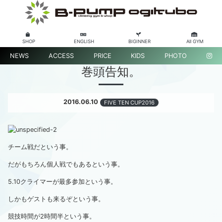
SHOP
ENGLISH
BIGINNER
All GYM
NEWS
ACCESS
PRICE
KIDS
PHOTO
巻頭告知。
2016.06.10
FIVE TEN CUP2016
チーム戦だという事。
だがもちろん個人戦でもあるという事。
5.10クライマーが最多参加という事。
しかもゲストも来るぞという事。
競技時間が2時間半という事。