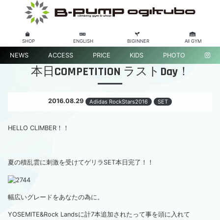
SHOP
ENGLISH
BIGINNER
All GYM
NEWS
ACCESS
PRICE
KIDS
PHOTO
本日COMPETITION ラストDay！
2016.08.29
Adidas RockStars2016
SET
HELLO CLIMBER！！
夏の積乱雲に刺激を受けてゲリラSET本日完了！！
幅広いグレードをあなたの為に。
YOSEMITE&Rock Landsに計7本追加されたって事を頭に入れて