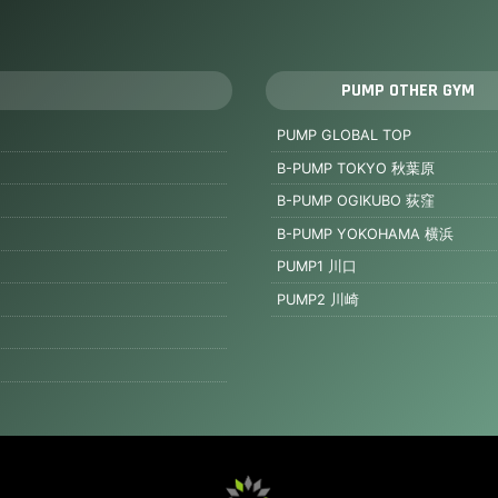
PUMP OTHER GYM
PUMP GLOBAL TOP
B-PUMP TOKYO 秋葉原
B-PUMP OGIKUBO 荻窪
B-PUMP YOKOHAMA 横浜
PUMP1 川口
PUMP2 川崎