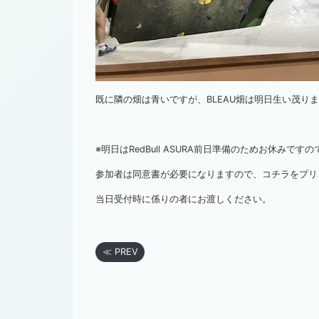
既に隣の畑は青いですが、BLEAU畑は明日生い茂り
※明日はRedBull ASURA前日準備のためお休みです
参加者は同意書が必要になりますので、
コチラ
をプリ
当日受付時に係りの者にお渡しください。
≪ PREV