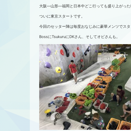
大阪―山形―福岡と日本中どこ行っても盛り上がったRed B
ついに東京スタートです。
今回のセッター陣は毎度おなじみに豪華メンツでスタ
BossにTsukuruにDKさん、そしてオビさんも。