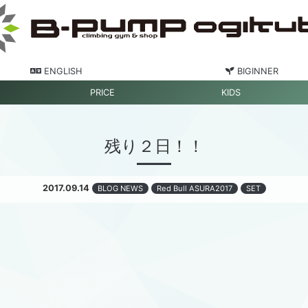
ENGLISH
BIGINNER
PRICE
KIDS
残り２日！！
2017.09.14
BLOG NEWS
Red Bull ASURA2017
SET