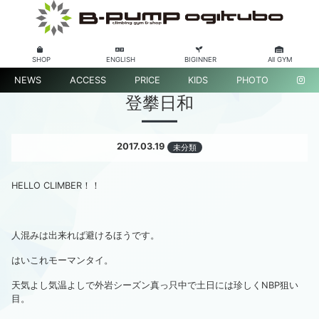
SHOP
ENGLISH
BIGINNER
All GYM
NEWS
ACCESS
PRICE
KIDS
PHOTO
登攀日和
2017.03.19
未分類
HELLO CLIMBER！！
人混みは出来れば避けるほうです。
はいこれモーマンタイ。
天気よし気温よしで外岩シーズン真っ只中で土日には珍しくNBP狙い
目。