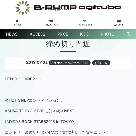
SHOP
ENGLISH
BIGINNER
All GYM
NEWS
ACCESS
PRICE
KIDS
PHOTO
締め切り間近
2018.07.02
Adidas RockStars 2018
お知らせ
HELLO CLIMBER！！
激HOTなNBPコンペティション。
ASURA TOKYO STOPに引き続きNEXT
[ADIDAS ROCK STARS2018 in TOKYO]
エントリー締め切りは7/4な訳で覚悟決まったなら
コチラ
。