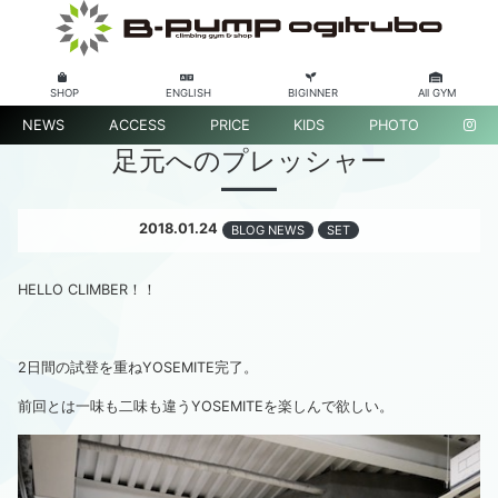
SHOP
ENGLISH
BIGINNER
All GYM
NEWS
ACCESS
PRICE
KIDS
PHOTO
足元へのプレッシャー
2018.01.24
BLOG NEWS
SET
HELLO CLIMBER！！
2日間の試登を重ねYOSEMITE完了。
前回とは一味も二味も違うYOSEMITEを楽しんで欲しい。