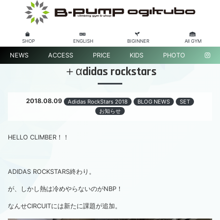
SHOP
ENGLISH
BIGINNER
All GYM
NEWS
ACCESS
PRICE
KIDS
PHOTO
＋αdidas rockstars
2018.08.09
Adidas RockStars 2018
BLOG NEWS
SET
お知らせ
HELLO CLIMBER！！
ADIDAS ROCKSTARS終わり。
が、しかし熱は冷めやらないのがNBP！
なんせCIRCUITには新たに課題が追加。