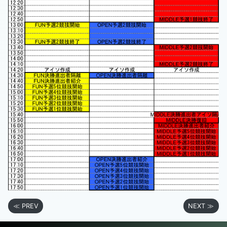
≪ PREV
NEXT ≫