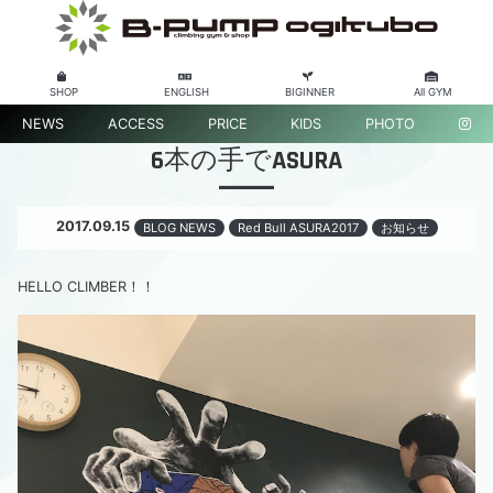
SHOP
ENGLISH
BIGINNER
All GYM
NEWS
ACCESS
PRICE
KIDS
PHOTO
6本の手でASURA
2017.09.15
BLOG NEWS
Red Bull ASURA2017
お知らせ
HELLO CLIMBER！！