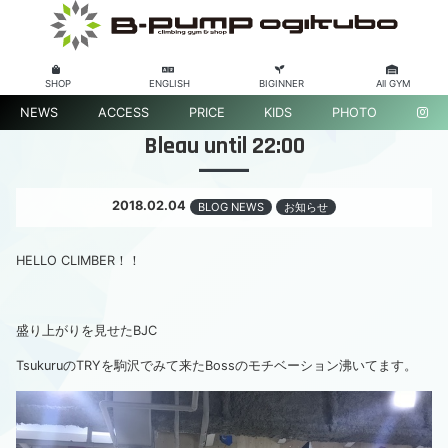
SHOP
ENGLISH
BIGINNER
All GYM
NEWS
ACCESS
PRICE
KIDS
PHOTO
Bleau until 22:00
2018.02.04
BLOG NEWS
お知らせ
HELLO CLIMBER！！
盛り上がりを見せたBJC
TsukuruのTRYを駒沢でみて来たBossのモチベーション沸いてます。