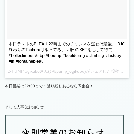
本日ラストのBLEAU 22時までのチャンスを逃せば最後。 BJC
終わりのTsukuruは滾ってる。 明日のSETを心して待て‼︎
#helloclimber #nbp #bpump #bouldering #climbing #lastday
#in #fontainebleau
B-PUMP ogikubo
さん(@bpump_ogikubo)がシェアした投稿 –
2月 3
本日営業は22:00まで！登り残しあるなら即集合！
そして大事なお知らせ