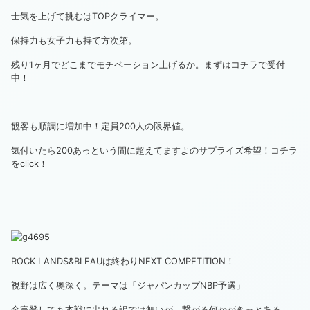
士気を上げて挑むはTOPクライマー。
保持力も女子力も持て方次第。
残り1ヶ月でどこまでモチベーション上げるか。まずは
コチラ
で受付
中！
観客も順調に増加中！定員200人の限界値。
気付いたら200あっという間に超えてますよのサプライズ希望！
コチラ
をclick！
ROCK LANDS&BLEAUは終わりNEXT COMPETITION！
視野は広く奥深く。テーマは「ジャパンカップNBP予選」
全完登しても本戦に出れる訳では無いが、繋がる何かがきっとある。