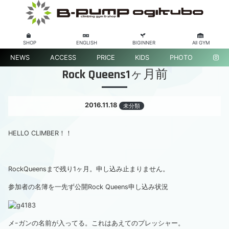
SHOP
ENGLISH
BIGINNER
All GYM
NEWS
ACCESS
PRICE
KIDS
PHOTO
Rock Queens1ヶ月前
2016.11.18
未分類
HELLO CLIMBER！！
RockQueensまで残り1ヶ月。申し込み止まりません。
参加者の名簿を一先ず公開
Rock Queens申し込み状況
メｰガンの名前が入ってる。これはあえてのプレッシャー。