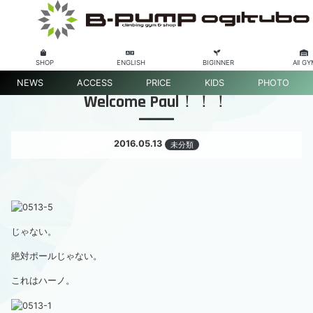
SHOP
ENGLISH
BIGINNER
All G
NEWS
ACCESS
PRICE
KIDS
PHOTO
Welcome Paul！！！
2016.05.13
未分類
じゃない。
絶対ポールじゃない。
これはハーノ。