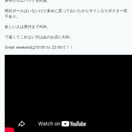
来年のカムバックを約束。
明日ポールはいないけど多めに貰っておいたからサイン入りポスター若
干あり。
欲しい人は受付までASK。
で遠くてこれない方は
あのお店
にASK。
Great weekendは10:00 to 22:00で！！