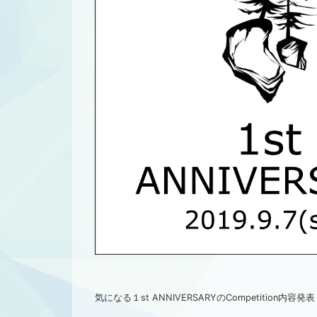
気になる１st ANNIVERSARYのCompetition内容発