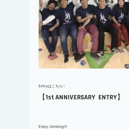
Entryはこちら☟
【1st ANNIVERSARY ENTRY】
Enjoy climbing!!!