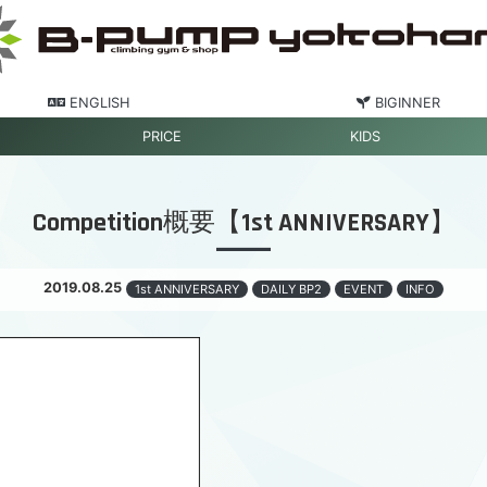
ENGLISH
BIGINNER
PRICE
KIDS
Competition概要【1st ANNIVERSARY】
2019.08.25
1st ANNIVERSARY
DAILY BP2
EVENT
INFO