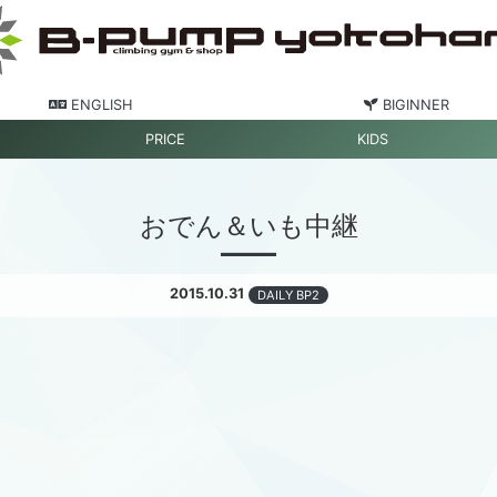
ENGLISH
BIGINNER
PRICE
KIDS
おでん＆いも中継
2015.10.31
DAILY BP2