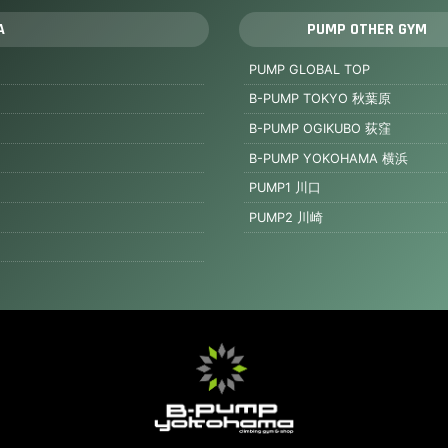
A
PUMP OTHER GYM
PUMP GLOBAL TOP
B-PUMP TOKYO 秋葉原
B-PUMP OGIKUBO 荻窪
B-PUMP YOKOHAMA 横浜
PUMP1 川口
PUMP2 川崎