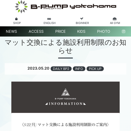
SHOP
ENGLISH
BIGINNER
All GYM
NEWS
ACCESS
PRICE
KIDS
PHOTO
マット交換による施設利用制限のお知
らせ
2023.05.20
DAILY BP2
INFO
PICK UP