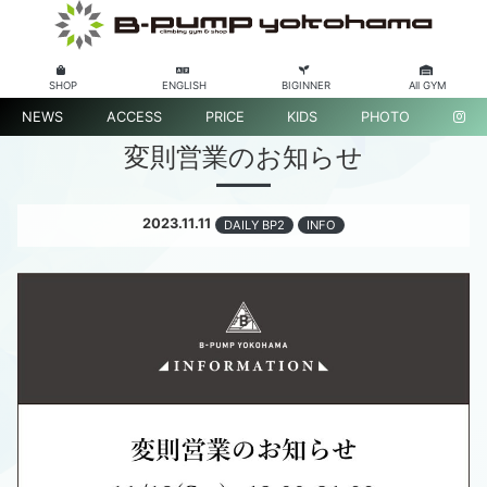
SHOP
ENGLISH
BIGINNER
All GYM
NEWS
ACCESS
PRICE
KIDS
PHOTO
変則営業のお知らせ
2023.11.11
DAILY BP2
INFO