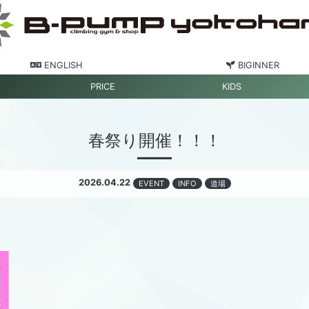
ENGLISH
BIGINNER
PRICE
KIDS
春祭り開催！！！
2026.04.22
EVENT
INFO
道場