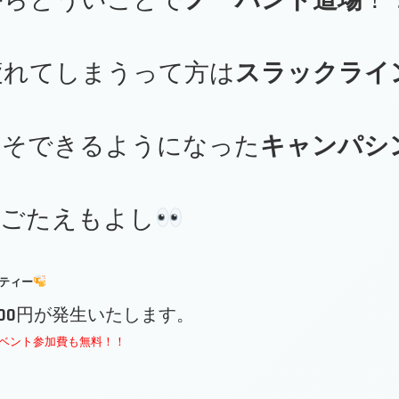
からとういことで
ノーハンド道場
！
疲れてしまうって方は
スラックライ
こそできるようになった
キャンパシ
見ごたえもよし
ティー
00円が発生いたします。
ベント参加費も無料！！