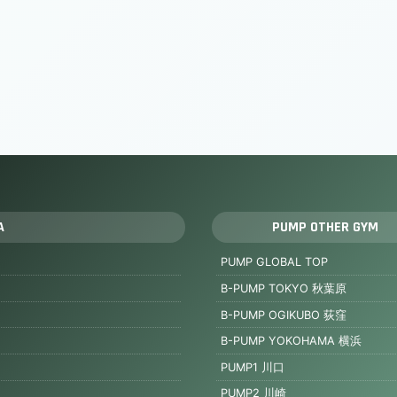
A
PUMP OTHER GYM
PUMP GLOBAL TOP
B-PUMP TOKYO 秋葉原
B-PUMP OGIKUBO 荻窪
B-PUMP YOKOHAMA 横浜
PUMP1 川口
PUMP2 川崎