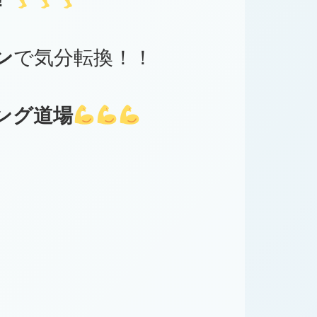
！
ン
で気分転換！！
ング道場