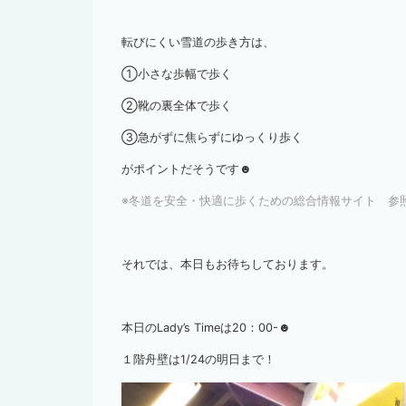
転びにくい雪道の歩き方は、
①小さな歩幅で歩く
②靴の裏全体で歩く
③急がずに焦らずにゆっくり歩く
がポイントだそうです☻
※冬道を安全・快適に歩くための総合情報サイト 参
それでは、本日もお待ちしております。
本日のLady’s Timeは20：00-☻
１階舟壁は1/24の明日まで！