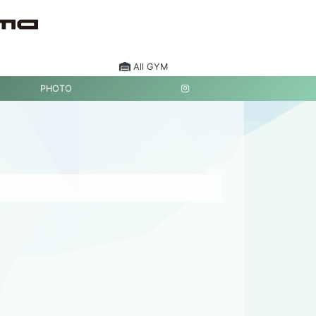
All GYM
PHOTO