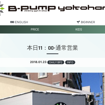
ENGLISH
BIGINNER
PRICE
KIDS
本日11：00-通常営業
2018.01.23
DAILY BP2
INFO