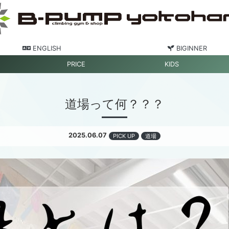
ENGLISH
BIGINNER
PRICE
KIDS
道場って何？？？
2025.06.07
PICK UP
道場