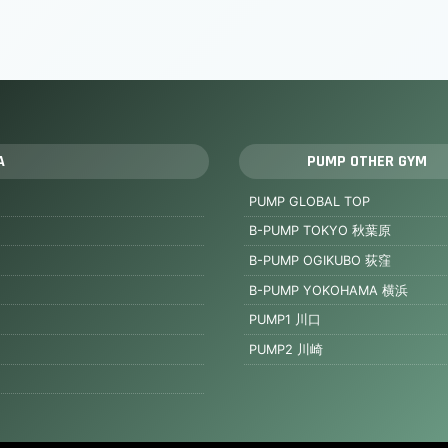
A
PUMP OTHER GYM
PUMP GLOBAL TOP
B-PUMP TOKYO 秋葉原
B-PUMP OGIKUBO 荻窪
B-PUMP YOKOHAMA 横浜
PUMP1 川口
PUMP2 川崎