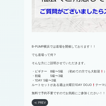
B-PUMP横浜では道場を開催しております！！
でも道場って何？
そんな方にご説明させていただきます。
・ビギナー 8級〜5級 （初めての方でも大歓迎
・初級 5級〜3級
・1DAY 5級〜2級
ルートセットがある週は火曜日1DAY DOJO
テーマ
無料で予約不要ですのでお気軽にご参加ください！！
≪ PREV