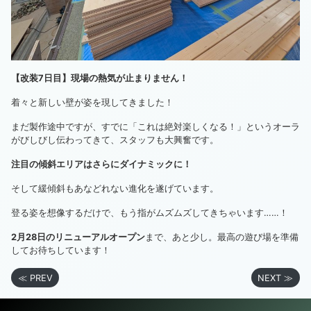
【改装7日目】現場の熱気が止まりません！
着々と新しい壁が姿を現してきました！
まだ製作途中ですが、すでに「これは絶対楽しくなる！」というオーラ
がびしびし伝わってきて、スタッフも大興奮です。
注目の傾斜エリアはさらにダイナミックに！
そして緩傾斜もあなどれない進化を遂げています。
登る姿を想像するだけで、もう指がムズムズしてきちゃいます……！
2月28日のリニューアルオープン
まで、あと少し。最高の遊び場を準備
してお待ちしています！
≪ PREV
NEXT ≫