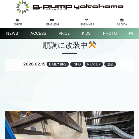
SHOP
ENGLISH
BIGINNER
All GYM
NEWS
ACCESS
PRICE
KIDS
PHOTO
順調に改装中
2026.02.15
DAILY BP2
INFO
PICK UP
改装