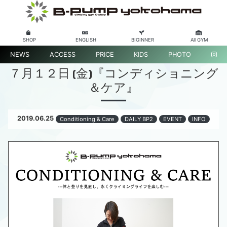
SHOP
ENGLISH
BIGINNER
All GYM
NEWS
ACCESS
PRICE
KIDS
PHOTO
７月１２日 (金)『コンディショニング
＆ケア』
2019.06.25
Conditioning & Care
DAILY BP2
EVENT
INFO