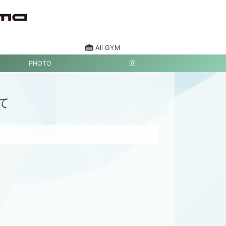
All GYM
PHOTO
て