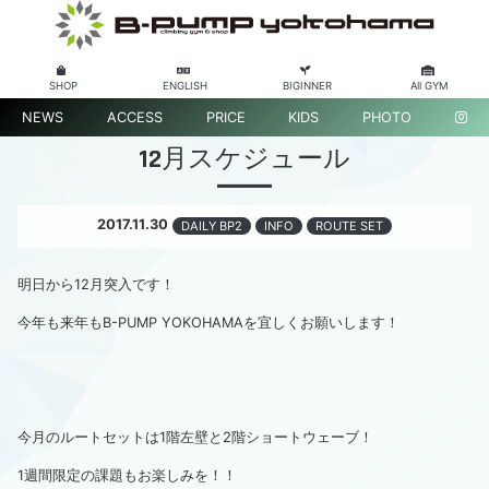
SHOP
ENGLISH
BIGINNER
All GYM
NEWS
ACCESS
PRICE
KIDS
PHOTO
12月スケジュール
2017.11.30
DAILY BP2
INFO
ROUTE SET
明日から12月突入です！
今年も来年もB-PUMP YOKOHAMAを宜しくお願いします！
今月のルートセットは1階左壁と2階ショートウェーブ！
1週間限定の課題もお楽しみを！！