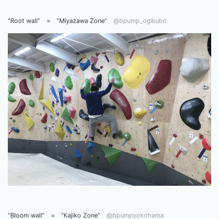
“Root wall” = ”Miyazawa Zone”
@bpump_ogikubo
“Bloom wall” = ”Kajiko Zone”
@bpumpyokohama