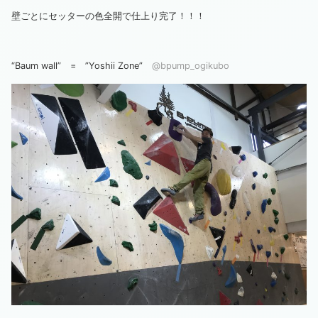
壁ごとにセッターの色全開で仕上り完了！！！
“Baum wall” = ”Yoshii Zone”
@bpump_ogikubo