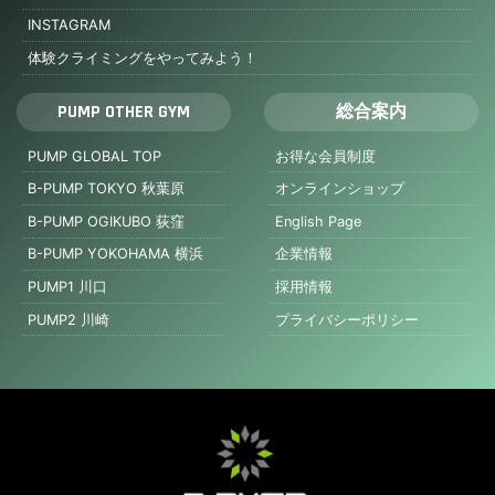
INSTAGRAM
体験クライミングをやってみよう！
PUMP OTHER GYM
総合案内
PUMP GLOBAL TOP
お得な会員制度
B-PUMP TOKYO 秋葉原
オンラインショップ
B-PUMP OGIKUBO 荻窪
English Page
B-PUMP YOKOHAMA 横浜
企業情報
PUMP1 川口
採用情報
PUMP2 川崎
プライバシーポリシー