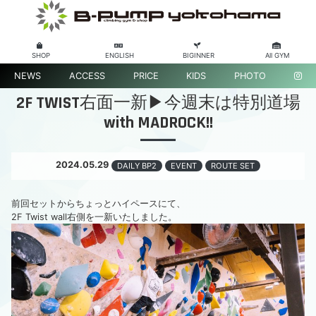
SHOP
ENGLISH
BIGINNER
All GYM
NEWS
ACCESS
PRICE
KIDS
PHOTO
2F TWIST右面一新▶︎今週末は特別道場
with MADROCK!!
2024.05.29
DAILY BP2
EVENT
ROUTE SET
前回セットからちょっとハイペースにて、
2F Twist wall右側を一新いたしました。