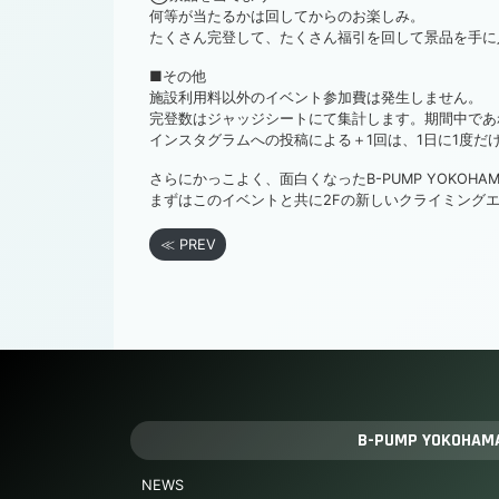
何等が当たるかは回してからのお楽しみ。
たくさん完登して、たくさん福引を回して景品を手に
■その他
施設利用料以外のイベント参加費は発生しません。
完登数はジャッジシートにて集計します。期間中であ
インスタグラムへの投稿による＋1回は、1日に1度だ
さらにかっこよく、面白くなったB-PUMP YOKOHAM
まずはこのイベントと共に2Fの新しいクライミング
≪ PREV
B-PUMP YOKOHAM
NEWS