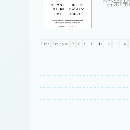
『営業時
First
Previous
7
8
9
10
11
12
13
14