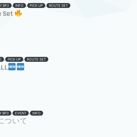
,
,
,
Y BP2
INFO
PICK UP
ROUTE SET
e Set
,
,
O
PICK UP
ROUTE SET
ALL
,
,
Y BP2
EVENT
INFO
について