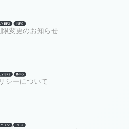
,
LY BP2
INFO
数制限変更のお知らせ
,
LY BP2
INFO
リシーについて
,
LY BP2
INFO