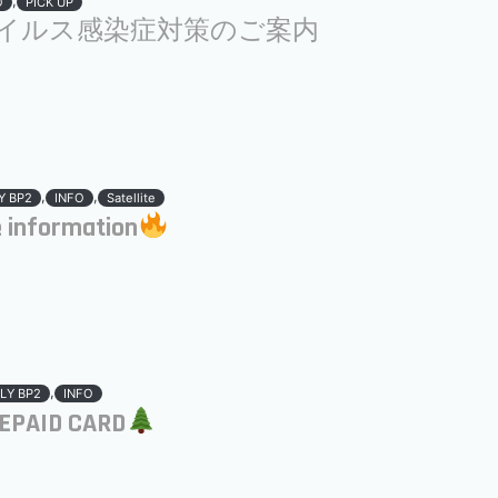
,
O
PICK UP
イルス感染症対策のご案内
,
,
Y BP2
INFO
Satellite
e information
,
LY BP2
INFO
EPAID CARD