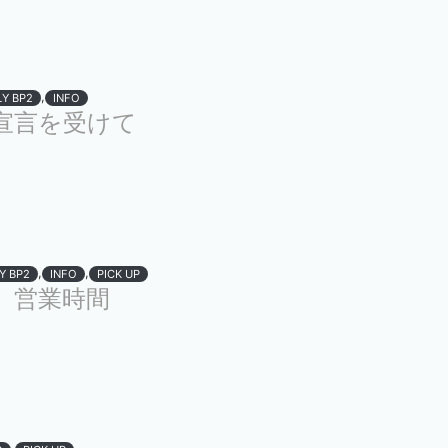
,
LY BP2
INFO
宣言を受けて
,
,
Y BP2
INFO
PICK UP
 営業時間