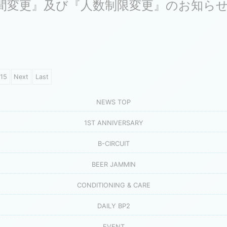
間変更』及び『人数制限変更』のお知ら
15
Next
Last
NEWS TOP
1ST ANNIVERSARY
B-CIRCUIT
BEER JAMMIN
CONDITIONING & CARE
DAILY BP2
EVENT