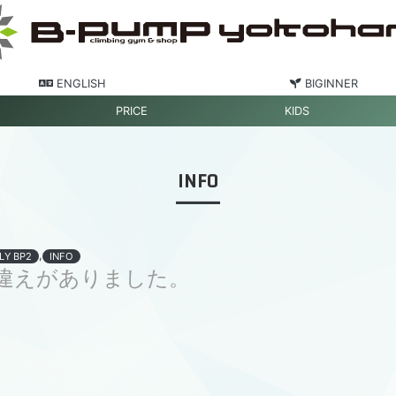
ENGLISH
BIGINNER
PRICE
KIDS
INFO
,
LY BP2
INFO
違えがありました。