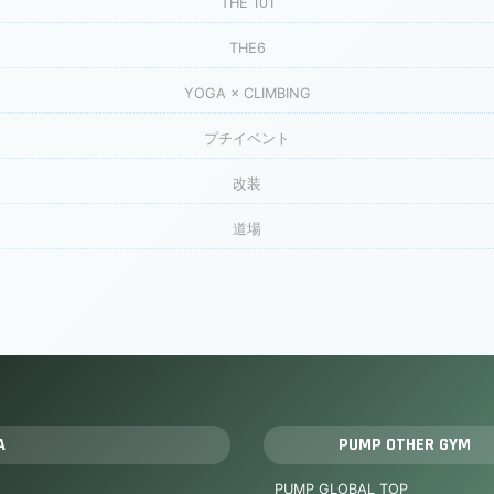
THE 101
THE6
YOGA × CLIMBING
プチイベント
改装
道場
A
PUMP OTHER GYM
PUMP GLOBAL TOP