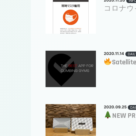
2020.11.20
INF
コロナウ
2020.11.14
DAIL
Satellit
2020.09.25
DAI
NEW PR