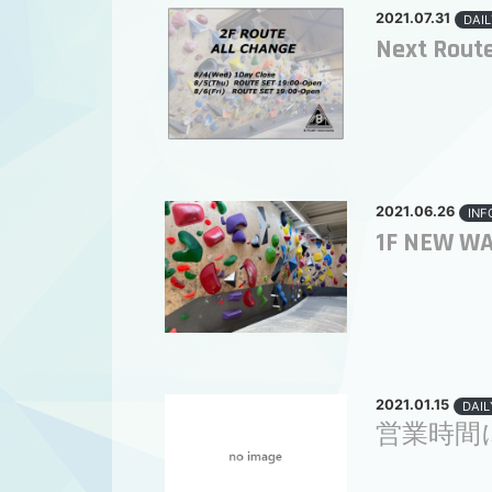
2021.07.31
DAIL
Next Rout
2021.06.26
INF
1F NEW W
2021.01.15
DAIL
営業時間