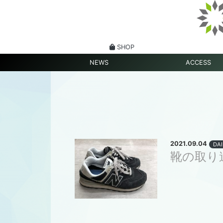
SHOP
NEWS
ACCESS
2021.09.04
DAI
靴の取り