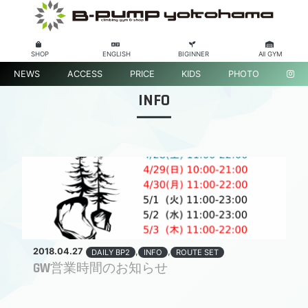
SHOP
ENGLISH
BIGINNER
All GYM
NEWS
ACCESS
PRICE
KIDS
PHOTO
INFO
2018.04.27
,
,
DAILY BP2
INFO
ROUTE SET
GW営業時間のお知らせ