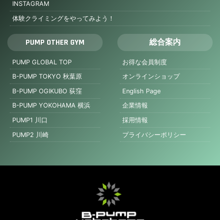
INSTAGRAM
体験クライミングをやってみよう！
PUMP OTHER GYM
総合案内
PUMP GLOBAL TOP
お得な会員制度
B-PUMP TOKYO 秋葉原
オンラインショップ
B-PUMP OGIKUBO 荻窪
English Page
B-PUMP YOKOHAMA 横浜
企業情報
PUMP1 川口
採用情報
PUMP2 川崎
プライバシーポリシー