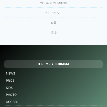
YOGA × CLIMBING
プチイベント
改装
道場
B-PUMP YOKOHAMA
NEWS
PRICE
KIDS
PHOTO
ACCESS