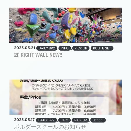
2025.05.21
,
,
,
DAILY BP2
INFO
PICK UP
ROUTE SET
2F RIGHT WALL NEW!!
2025.05.17
,
,
,
DAILY BP2
INFO
PICK UP
School
ボルダースクールのお知らせ