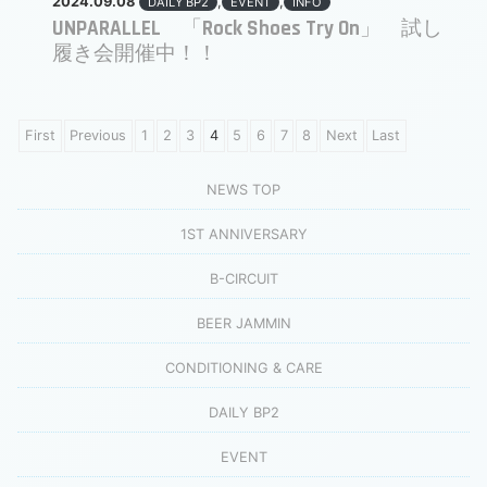
2024.09.08
,
,
DAILY BP2
EVENT
INFO
UNPARALLEL 「Rock Shoes Try On」 試し
履き会開催中！！
First
Previous
1
2
3
4
5
6
7
8
Next
Last
NEWS TOP
1ST ANNIVERSARY
B-CIRCUIT
BEER JAMMIN
CONDITIONING & CARE
DAILY BP2
EVENT