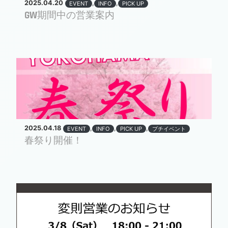
2025.04.20
,
,
EVENT
INFO
PICK UP
GW期間中の営業案内
2025.04.18
,
,
,
EVENT
INFO
PICK UP
プチイベント
春祭り開催！