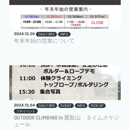
2024.12.20
,
DAILY BP2
INFO
年末年始の営業について
2024.12.04
,
,
,
,
DAILY BP2
EVENT
INFO
PICK UP
プチイベント
OUTDOOR CLIMBING in 鷹取山 タイムスケジ
ュール