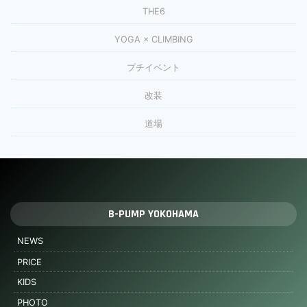
THE6
YOGA × CLIMBING
プチイベント
改装
道場
B-PUMP YOKOHAMA
NEWS
PRICE
KIDS
PHOTO