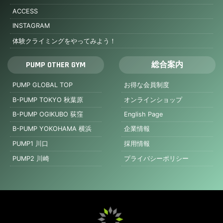
ACCESS
INSTAGRAM
体験クライミングをやってみよう！
PUMP OTHER GYM
総合案内
PUMP GLOBAL TOP
お得な会員制度
B-PUMP TOKYO 秋葉原
オンラインショップ
B-PUMP OGIKUBO 荻窪
English Page
B-PUMP YOKOHAMA 横浜
企業情報
PUMP1 川口
採用情報
PUMP2 川崎
プライバシーポリシー