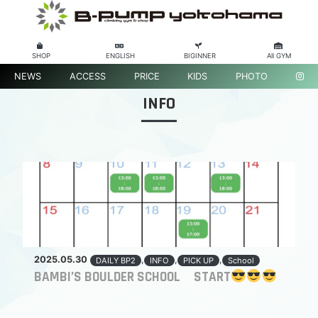
SHOP
ENGLISH
BIGINNER
All GYM
NEWS
ACCESS
PRICE
KIDS
PHOTO
INFO
2025.05.30
,
,
,
DAILY BP2
INFO
PICK UP
School
BAMBI’S BOULDER SCHOOL START