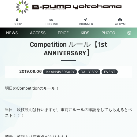
SHOP
ENGLISH
BIGINNER
All GYM
NEWS
ACCESS
PRICE
KIDS
PHOTO
Competition ルール【1st
ANNIVERSARY】
2019.09.06
1st ANNIVERSARY
DAILY BP2
EVENT
明日のCompetitionのルール！
当日、競技説明は行いますが、事前にルールの確認をしてもらえるとベ
スト！！！
若干、前回より変更点があります！