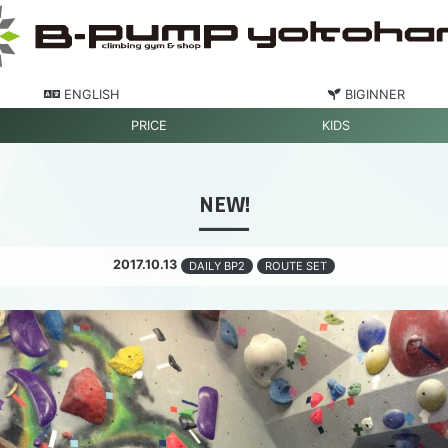
ENGLISH
BIGINNER
PRICE
KIDS
NEW!
2017.10.13
DAILY BP2
ROUTE SET