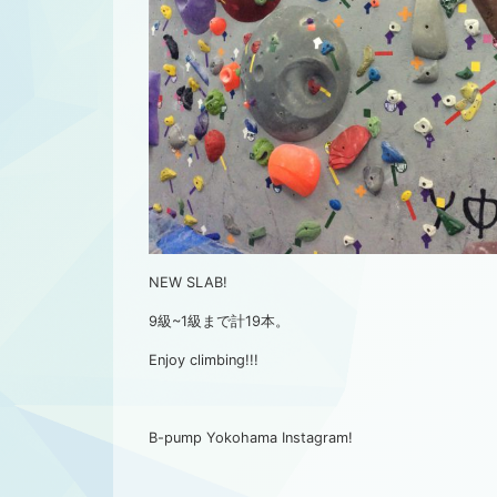
NEW SLAB!
9級~1級まで計19本。
Enjoy climbing!!!
B-pump Yokohama Instagram!