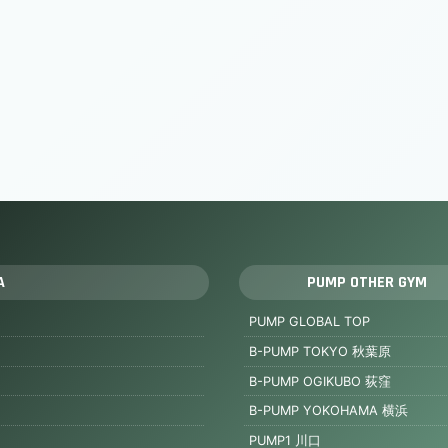
A
PUMP OTHER GYM
PUMP GLOBAL TOP
B-PUMP TOKYO 秋葉原
B-PUMP OGIKUBO 荻窪
B-PUMP YOKOHAMA 横浜
PUMP1 川口