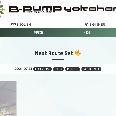
ENGLISH
BIGINNER
PRICE
KIDS
Next Route Set
2021.07.31
DAILY BP2
INFO
PICK UP
ROUTE SET