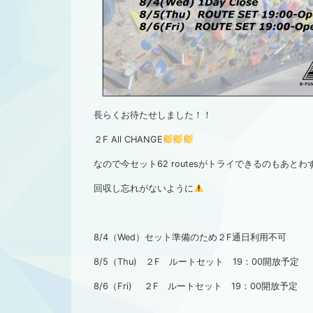
長らくお待たせしました！！
２F All CHANGE
なので今セット62 routesがトライできるのもあとわ
回収し忘れがないように
8/4（Wed）セット準備のため２F通日利用不可
8/5（Thu) ２F ルートセット 19：00開放予定
8/6（Fri) ２F ルートセット 19：00開放予定