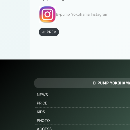
B-pump Yokohama Instagram
≪ PREV
B-PUMP YOKOHAM
NEWS
PRICE
KIDS
PHOTO
ACCESS