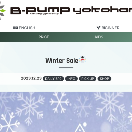
ENGLISH
BIGINNER
PRICE
KIDS
Winter Sale
2023.12.23
DAILY BP2
INFO
PICK UP
SHOP