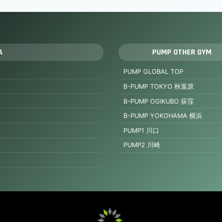
A
PUMP OTHER GYM
PUMP GLOBAL TOP
B-PUMP TOKYO 秋葉原
B-PUMP OGIKUBO 荻窪
B-PUMP YOKOHAMA 横浜
PUMP1 川口
PUMP2 川崎