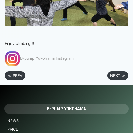
Enjoy climbing!!!
B-pump Yokohama Instagram
≪ PREV
NEXT ≫
B-PUMP YOKOHAMA
NEWS
PRICE