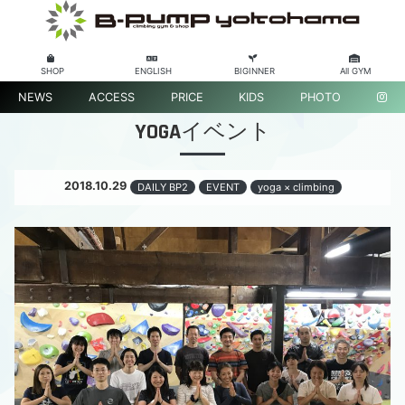
SHOP
ENGLISH
BIGINNER
All GYM
NEWS
ACCESS
PRICE
KIDS
PHOTO
YOGAイベント
2018.10.29
DAILY BP2
EVENT
yoga × climbing