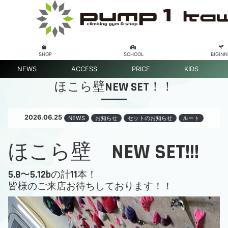
SHOP
SCHOOL
BIGINN
NEWS
ACCESS
PRICE
KIDS
ほこら壁NEW SET！！
2026.06.25
NEWS
お知らせ
セットのお知らせ
ルート
ほこら壁 NEW SET!!!
5.8〜5.12bの計11本！
皆様のご来店お待ちしております！！